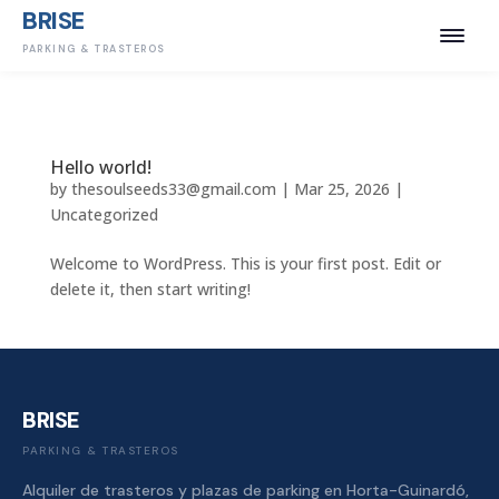
BRISE
PARKING & TRASTEROS
Hello world!
by
thesoulseeds33@gmail.com
|
Mar 25, 2026
|
Uncategorized
Welcome to WordPress. This is your first post. Edit or
delete it, then start writing!
BRISE
PARKING & TRASTEROS
Alquiler de trasteros y plazas de parking en Horta-Guinardó,